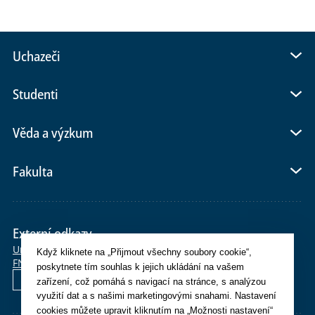
Uchazeči
Studenti
Věda a výzkum
Fakulta
Externí odkazy
Univerzita Karlova
E-shop
Po>Studium
SiS
Moodle
OBD
CAS
Když kliknete na „Přijmout všechny soubory cookie“,
FN Plzeň
Whois
Webmail
Helpdesk
poskytnete tím souhlas k jejich ukládání na vašem
English
zařízení, což pomáhá s navigací na stránce, s analýzou
využití dat a s našimi marketingovými snahami. Nastavení
cookies můžete upravit kliknutím na „Možnosti nastavení“