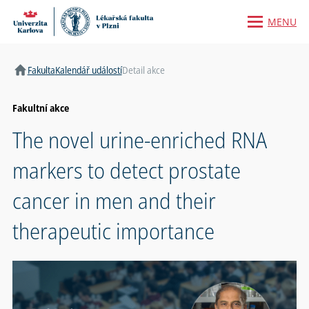
MENU
Domů
Fakulta
Kalendář událostí
Detail akce
Fakultní akce
The novel urine-enriched RNA
markers to detect prostate
cancer in men and their
therapeutic importance