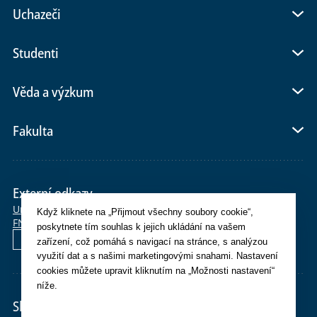
Uchazeči
Studenti
Věda a výzkum
Fakulta
Externí odkazy
Univerzita Karlova
E-shop
Po>Studium
SiS
Moodle
OBD
CAS
Když kliknete na „Přijmout všechny soubory cookie“,
FN Plzeň
Whois
Webmail
Helpdesk
poskytnete tím souhlas k jejich ukládání na vašem
English
zařízení, což pomáhá s navigací na stránce, s analýzou
využití dat a s našimi marketingovými snahami. Nastavení
cookies můžete upravit kliknutím na „Možnosti nastavení“
níže.
Sledujte nás