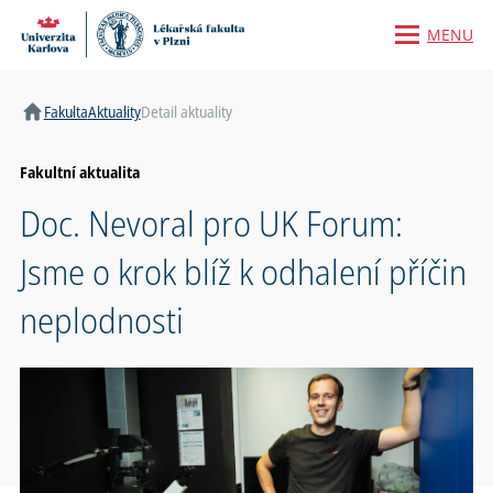
MENU
Domů
Fakulta
Aktuality
Detail aktuality
Fakultní aktualita
Doc. Nevoral pro UK Forum:
Jsme o krok blíž k odhalení příčin
neplodnosti