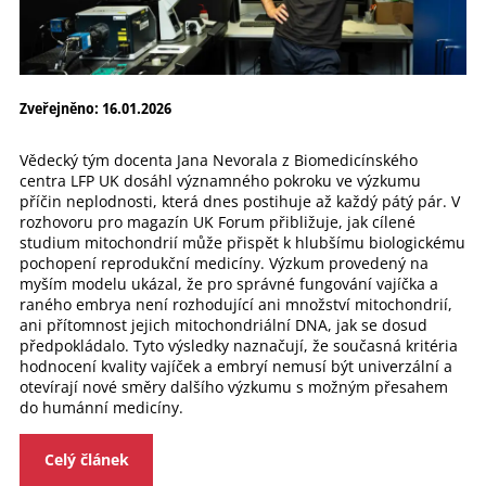
Zveřejněno: 16.01.2026
Vědecký tým docenta Jana Nevorala z Biomedicínského
centra LFP UK dosáhl významného pokroku ve výzkumu
příčin neplodnosti, která dnes postihuje až každý pátý pár. V
rozhovoru pro magazín UK Forum přibližuje, jak cílené
studium mitochondrií může přispět k hlubšímu biologickému
pochopení reprodukční medicíny. Výzkum provedený na
myším modelu ukázal, že pro správné fungování vajíčka a
raného embrya není rozhodující ani množství mitochondrií,
ani přítomnost jejich mitochondriální DNA, jak se dosud
předpokládalo. Tyto výsledky naznačují, že současná kritéria
hodnocení kvality vajíček a embryí nemusí být univerzální a
otevírají nové směry dalšího výzkumu s možným přesahem
do humánní medicíny.
Celý článek