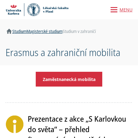
MENU
Domů
Studium
Magisterské studium
Studium v zahraničí
Erasmus a zahraniční mobilita
Zaměstnanecká mobilita
Prezentace z akce „S Karlovkou
do světa“ – přehled