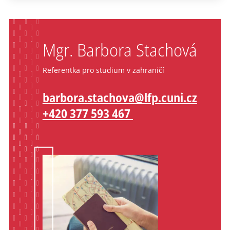
Mgr. Barbora Stachová
Referentka pro studium v zahraničí
barbora.stachova@lfp.cuni.cz
+420 377 593 467