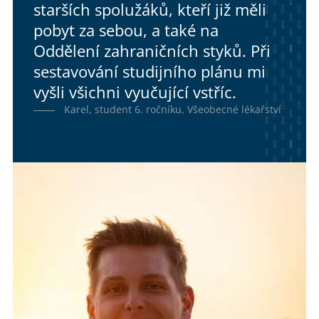
starších spolužáků, kteří již měli
pobyt za sebou, a také na
Oddělení zahraničních styků. Při
sestavování studijního plánu mi
vyšli všichni vyučující vstříc.
Karel, student 6. ročníku, Všeobecné lékařství