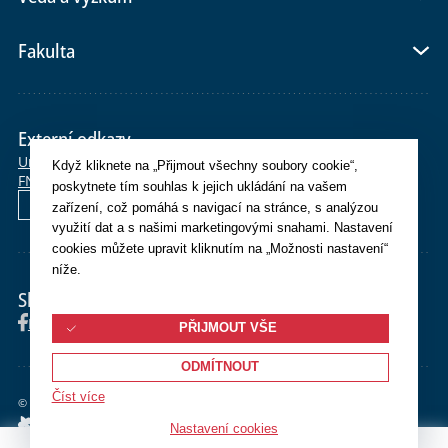
Fakulta
Externí odkazy
Univerzita Karlova
E-shop
Po>Studium
SiS
Moodle
OBD
CAS
Když kliknete na „Přijmout všechny soubory cookie“,
FN Plzeň
Whois
Webmail
Helpdesk
poskytnete tím souhlas k jejich ukládání na vašem
English
zařízení, což pomáhá s navigací na stránce, s analýzou
využití dat a s našimi marketingovými snahami. Nastavení
cookies můžete upravit kliknutím na „Možnosti nastavení“
níže.
Sledujte nás
Facebook
Instagram
YouTube
PŘIJMOUT VŠE
ODMÍTNOUT
Číst více
©
2026 Univerzita Karlova Lékařská fakulta v Plzni
Nastavení cookies
Cookies