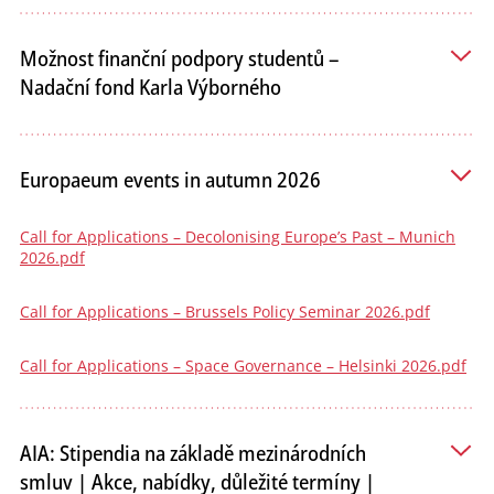
Možnost finanční podpory studentů –
Nadační fond Karla Výborného
Europaeum events in autumn 2026
Call for Applications – Decolonising Europe’s Past – Munich
2026.pdf
Call for Applications – Brussels Policy Seminar 2026.pdf
Call for Applications – Space Governance – Helsinki 2026.pdf
AIA: Stipendia na základě mezinárodních
smluv | Akce, nabídky, důležité termíny |