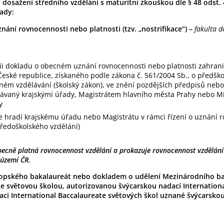
dosažení středního vzdělání s maturitní zkouškou dle § 48 odst.
lady:
ání rovnocennosti nebo platnosti (tzv. „nostrifikace“) –
fakulta d
i dokladu o obecném uznání rovnocennosti nebo platnosti zahrani
České republice, získaného podle zákona č. 561/2004 Sb., o předšk
ném vzdělávání (školský zákon), ve znění pozdějších předpisů nebo
dávaný krajskými úřady, Magistrátem hlavního města Prahy nebo Mi
y
se hradí krajskému úřadu nebo Magistrátu v rámci řízení o uznání 
tředoškolského vzdělání)
obecně platná rovnocennost vzdělání a prokazuje rovnocennost vzdělání
 území ČR.
ropského bakalaureát nebo dokladem o udělení Mezinárodního b
te světovou školou, autorizovanou švýcarskou nadací Internation
aci International Baccalaureate světových škol uznané švýcarskou