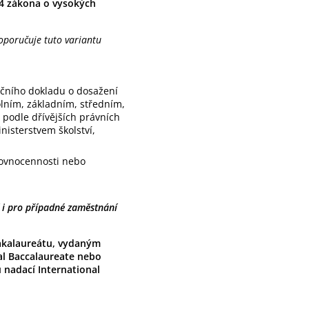
 4 zákona o vysokých
oporučuje tuto variantu
čního dokladu o dosažení
olním, základním, středním,
 podle dřívějších právních
nisterstvem školství,
rovnocennosti nebo
 i pro případné zaměstnání
akalaureátu, vydaným
al Baccalaureate nebo
 nadací International