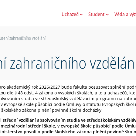
Uchazeči
Studenti
Věda a vý
uzení zahraničního vzdělání
í zahraničního vzdělán
í pro akademický rok 2026/2027 bude fakulta posuzovat splnění po
ou dle § 48 odst. 4 zákona o vysokých školách, a to u uchazečů, kteř
olvováním studia ve středoškolský vzdělávacím programu na zahrani
 v evropské škole působící podle Úmluvy o statutu Evropských škol n
e školského zákona plnění povinné školní docházky.
al střední vzdělání absolvováním studia ve středoškolském vzděl
v mezinárodní střední škole, v evropské škole působící podle Úml
ministerstvo povolilo podle školského zákona plnění povinné škol