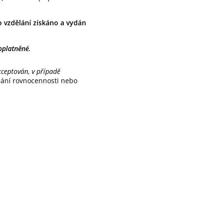
o vzdělání získáno a vydán
oplatněné.
kceptován, v případě
ání rovnocennosti nebo