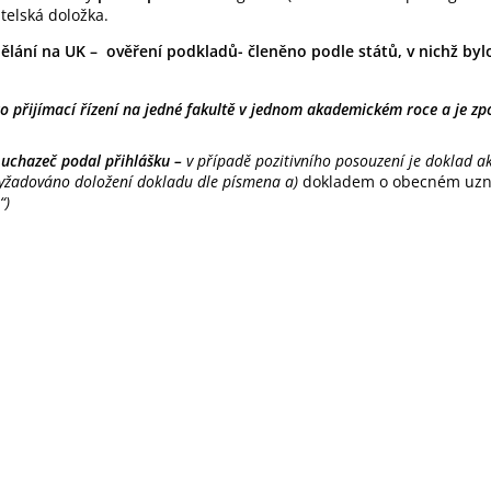
telská doložka.
ělání na UK – ověření podkladů- členěno podle států, v nichž byl
ro přijímací řízení na jedné fakultě v jednom akademickém roce a je zp
i uchazeč podal přihlášku –
v případě pozitivního posouzení je doklad a
vyžadováno doložení dokladu dle písmena a)
dokladem o obecném uzn
“)