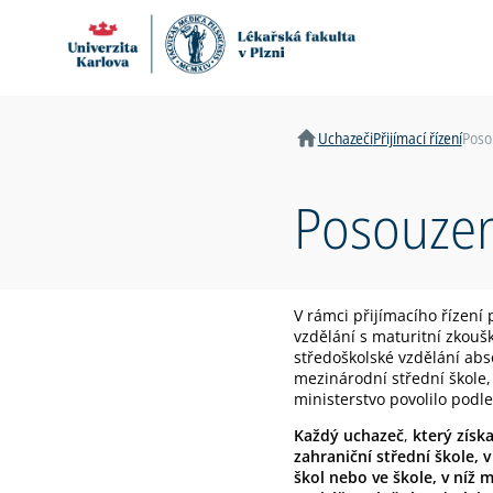
Domů
Uchazeči
Přijímací řízení
Poso
Posouzen
V rámci přijímacího řízen
vzdělání s maturitní zkoušk
středoškolské vzdělání abs
mezinárodní střední škole,
ministerstvo povolilo podl
Každý uchazeč
,
který získ
zahraniční střední škole, 
škol nebo ve škole, v níž 