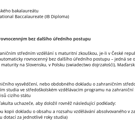
ského bakalaureátu
ational Baccalaureate (IB Diploma)
rovnocenným bez dalšího úředního postupu
aničním středním vzdělání s maturitní zkouškou, je-li v České repub
utomaticky rovnocenný bez dalšího úředního postupu – jedná se o
é maturity na Slovensku, v Polsku (swiadectwo dojrzałośći), Maďarsk
ničního vysvědčení, nebo obdobného dokladu o zahraničním středo
ním studia ve středoškolském vzdělávacím programu na zahraniční s
sů cizího státu
fakulta uchazeče, aby doložil rovněž následující podklady:
ou kopii dokladu o obsahu a rozsahu vzdělávání absolvovaného v za
dotací za jednotlivé roky studia)