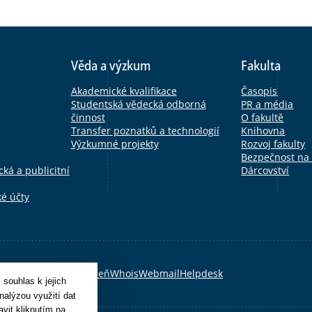
Věda a výzkum
Fakulta
Akademické kvalifikace
Časopis
Studentská vědecká odborná
PR a média
činnost
O fakultě
Transfer poznatků a technologií
Knihovna
Výzkumné projekty
Rozvoj fakulty
Bezpečnost na
ká a publicitní
Dárcovství
ké účty
Moodle
OBD
CAS
FN Plzeň
Whois
Webmail
Helpdesk
souhlas k jejich
nalýzou využití dat
vit kliknutím na