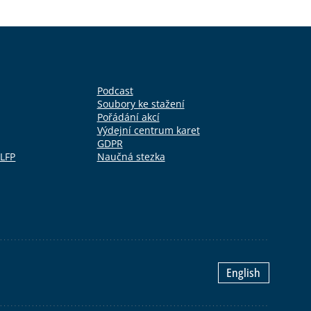
Podcast
Soubory ke stažení
Pořádání akcí
Výdejní centrum karet
GDPR
 LFP
Naučná stezka
English