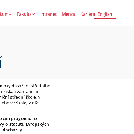
zkum
Fakulta
Intranet
Menza
Kariéra
English
í
dmínky dosažení středního
í získali zahraniční
ční střední škole, v
ebo ve škole, v níž
ávacím programu na
uvy o statutu Evropských
ní docházky