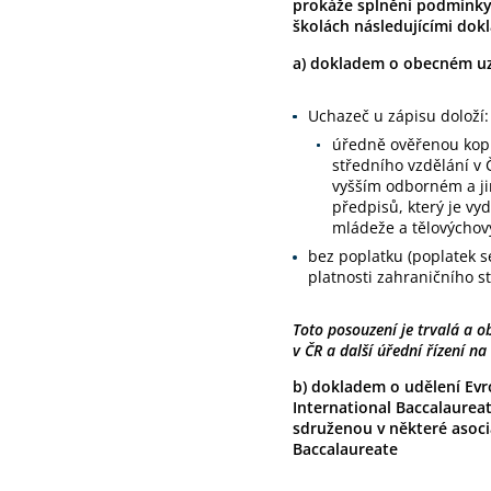
prokáže splnění podmínky 
školách následujícími dok
a) dokladem o obecném uzn
Uchazeč u zápisu doloží:
úředně ověřenou kopi
středního vzdělání v 
vyšším odborném a ji
předpisů, který je vy
mládeže a tělovýchov
bez poplatku (poplatek 
platnosti zahraničního s
Toto posouzení je trvalá a 
v ČR a další úřední řízení na
b) dokladem o udělení Ev
International Baccalaurea
sdruženou v některé asoci
Baccalaureate