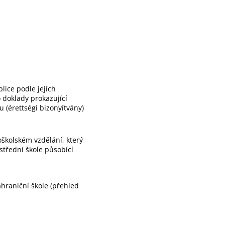
lice podle jejích
 doklady prokazující
u (érettségi bizonyítvány)
školském vzdělání, který
třední škole působící
hraniční škole (přehled