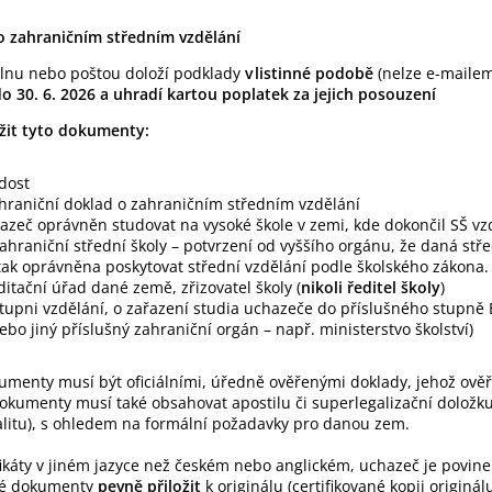
o zahraničním středním vzdělání
lnu nebo poštou doloží podklady
v listinné podobě
(nelze e-maile
o 30. 6. 2026 a uhradí kartou poplatek za jejich posouzení
žit tyto dokumenty:
ádost
ahraniční doklad o zahraničním středním vzdělání
hazeč oprávněn studovat na vysoké škole v zemi, kde dokončil SŠ vz
zahraniční střední školy – potvrzení od vyššího orgánu, že daná stř
tak oprávněna poskytovat střední vzdělání podle školského zákona.
ditační úřad dané země, zřizovatel školy (
nikoli ředitel školy
)
tupni vzdělání, o zařazení studia uchazeče do příslušného stupně
ebo jiný příslušný zahraniční orgán – např. ministerstvo školství)
menty musí být oficiálními, úředně ověřenými doklady, jehož ověř
Dokumenty musí také obsahovat apostilu či superlegalizační doložk
litu), s ohledem na formální požadavky pro danou zem.
ifikáty v jiném jazyce než českém nebo anglickém, uchazeč je povi
ené dokumenty
pevně přiložit
k originálu (certifikované kopii originá