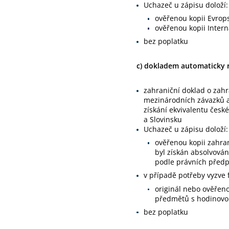
Uchazeč u zápisu doloží:
ověřenou kopii Evrop
ověřenou kopii Intern
bez poplatku
c) dokladem automaticky 
zahraniční doklad o zahr
mezinárodních závazků a
získání ekvivalentu česk
a Slovinsku
Uchazeč u zápisu doloží:
ověřenou kopii zahra
byl získán absolvová
podle právních předpi
v případě potřeby vyzve 
originál nebo ověřen
předmětů s hodinovou 
bez poplatku