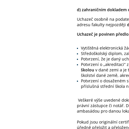
d) zahraničním dokladem 
Uchazeč osobně na podate
adresu fakulty nejpozději
d
Uchazeč je povinen předlo
Vytištěná elektronická ž
Středoškolský diplom, z
Potvrzení, že je daný uc
Potvrzení o „akreditaci“ 
školou
v dané zemi a je 
školství dané země, akre
Potvrzení o dosaženém s
příslušná střední škola n
Veškeré výše uvedené doku
právní zástupce či notář. 
ambasádou pro danou loka
Pokud jsou originální cert
úředně přeložit a přelož