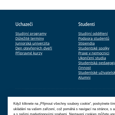
Uchazeči
Studenti
Studijní programy
Studijní oddělení
Důležité termíny
Podpora studentů
Juniorská univerzita
Stipendia
Den otevřených dveří
Studentské spolky
Přípravné kurzy
Praxe v nemocnici
Ukončení studia
Studentská pedagogic
činnost
Studentské uživatels
Alumni
Externí odkazy
Univerzita Karlova
E-shop
Po>Studium
SiS
Když kliknete na „Přijmout všechny soubory cookie“, poskytnete tím 
ukládání na vašem zařízení, což pomáhá s navigací na stránce, s a
a s našimi marketingovými snahami. Nastavení cookies můžete upra