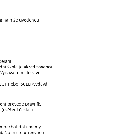
m) na níže uvedenou
dělání
ední škola je
akreditovanou
 Vydává ministerstvo
 EQF nebo ISCED (vydává
ení provede právník,
u (ověření českou
nen nechat dokumenty
lu). Na místě připevnění