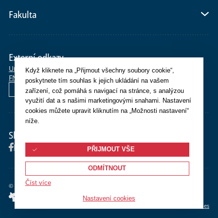
Fakulta
Externí odkazy
Univerzita Karlova
E-shop
Po>Studium
SiS
Moodle
OBD
CAS
Když kliknete na „Přijmout všechny soubory cookie“,
FN Plzeň
Whois
Webmail
Helpdesk
poskytnete tím souhlas k jejich ukládání na vašem
English
zařízení, což pomáhá s navigací na stránce, s analýzou
využití dat a s našimi marketingovými snahami. Nastavení
cookies můžete upravit kliknutím na „Možnosti nastavení“
níže.
Sledujte nás
Facebook
Instagram
YouTube
PŘIJMOUT VŠE
ODMÍTNOUT
Číst více
©
2026 Univerzita Karlova Lékařská fakulta v Plzni
Nastavení cookies
Cookies