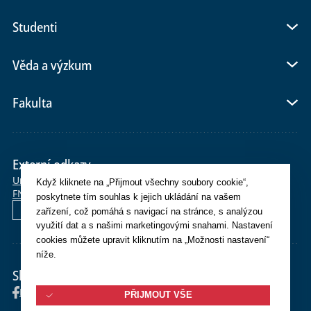
Studenti
Věda a výzkum
Fakulta
Externí odkazy
Univerzita Karlova
E-shop
Po>Studium
SiS
Moodle
OBD
CAS
Když kliknete na „Přijmout všechny soubory cookie“,
FN Plzeň
Whois
Webmail
Helpdesk
poskytnete tím souhlas k jejich ukládání na vašem
English
zařízení, což pomáhá s navigací na stránce, s analýzou
využití dat a s našimi marketingovými snahami. Nastavení
cookies můžete upravit kliknutím na „Možnosti nastavení“
níže.
Sledujte nás
Facebook
Instagram
YouTube
PŘIJMOUT VŠE