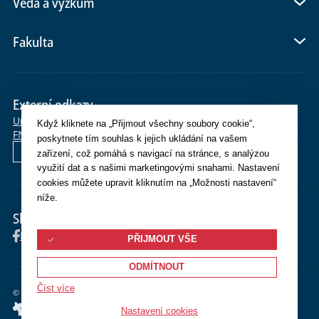
Věda a výzkum
Fakulta
Externí odkazy
Univerzita Karlova
E-shop
Po>Studium
SiS
Moodle
OBD
CAS
Když kliknete na „Přijmout všechny soubory cookie“,
FN Plzeň
Whois
Webmail
Helpdesk
poskytnete tím souhlas k jejich ukládání na vašem
English
zařízení, což pomáhá s navigací na stránce, s analýzou
využití dat a s našimi marketingovými snahami. Nastavení
cookies můžete upravit kliknutím na „Možnosti nastavení“
níže.
Sledujte nás
Facebook
Instagram
YouTube
PŘIJMOUT VŠE
ODMÍTNOUT
Číst více
©
2026 Univerzita Karlova Lékařská fakulta v Plzni
Nastavení cookies