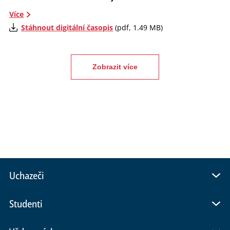
Více
Stáhnout digitální časopis
(pdf, 1.49 MB)
Zobrazit více
Uchazeči
Studenti