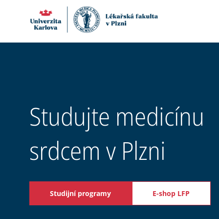
Studujte medicínu
srdcem v Plzni
Studijní programy
E-shop LFP