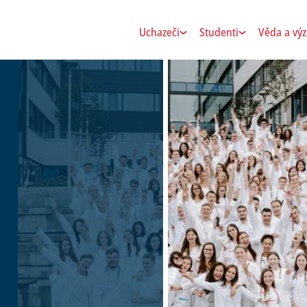
Uchazeči
Studenti
Věda a vý