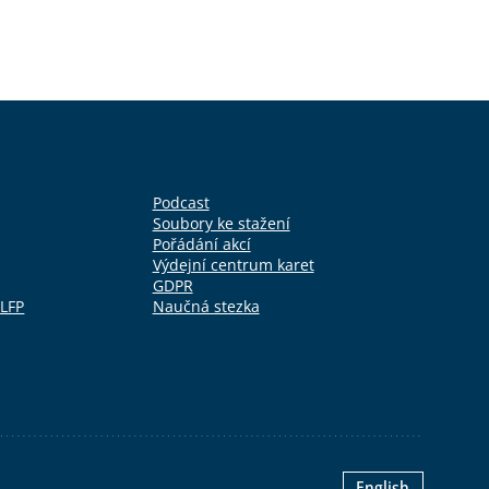
Podcast
Soubory ke stažení
Pořádání akcí
Výdejní centrum karet
GDPR
 LFP
Naučná stezka
English