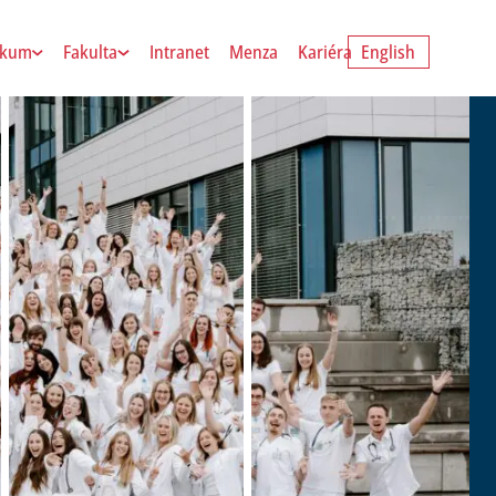
zkum
Fakulta
Intranet
Menza
Kariéra
English