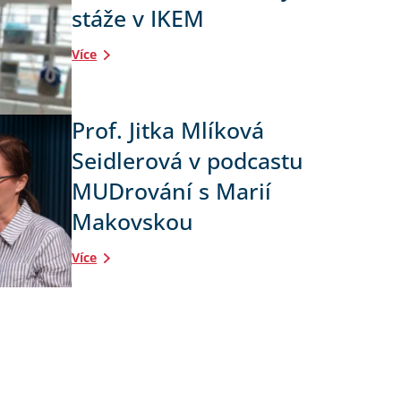
stáže v IKEM
Více
Prof. Jitka Mlíková
Seidlerová v podcastu
MUDrování s Marií
Makovskou
Více