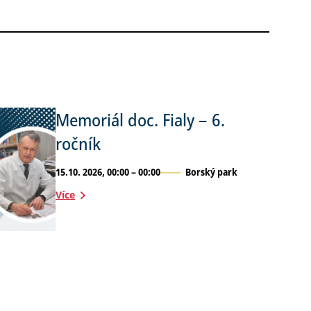
Memoriál doc. Fialy – 6.
ročník
15.10. 2026, 00:00 – 00:00
Borský park
Více