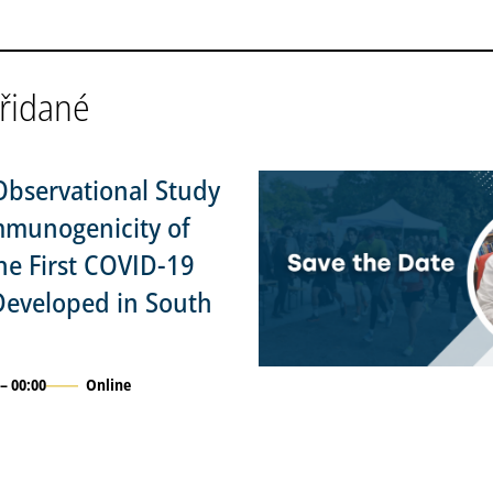
přidané
Observational Study
mmunogenicity of
he First COVID-19
Developed in South
 – 00:00
Online