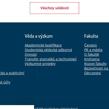
Všechny události
Věda a výzkum
Fakulta
Akademické kvalifikace
Časopis
Studentská vědecká odborná
PR a média
činnost
O fakultě
Transfer poznatků a technologií
Knihovna
Výzkumné projekty
Rozvoj fakulty
Bezpečnost na
ká a publicitní
Dárcovství
ké účty
Moodle
OBD
CAS
FN Plzeň
Whois
Webmail
Helpdesk