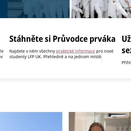
Stáhněte si Průvodce prváka
Už
se
že
Najdete v něm všechny
praktické informace
pro nové
av
studenty LFP UK. Přehledně a na jednom místě.
Přih