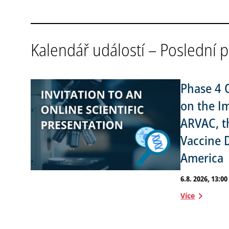
Kalendář událostí – Poslední 
Phase 4 
on the I
ARVAC, t
Vaccine 
America
6.8. 2026, 13:00
Více